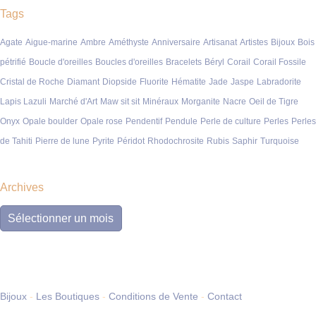
Tags
Agate
Aigue-marine
Ambre
Améthyste
Anniversaire
Artisanat
Artistes
Bijoux
Bois
pétrifié
Boucle d'oreilles
Boucles d'oreilles
Bracelets
Béryl
Corail
Corail Fossile
Cristal de Roche
Diamant
Diopside
Fluorite
Hématite
Jade
Jaspe
Labradorite
Lapis Lazuli
Marché d'Art
Maw sit sit
Minéraux
Morganite
Nacre
Oeil de Tigre
Onyx
Opale boulder
Opale rose
Pendentif
Pendule
Perle de culture
Perles
Perles
de Tahiti
Pierre de lune
Pyrite
Péridot
Rhodochrosite
Rubis
Saphir
Turquoise
Archives
Archives
Bijoux
-
Les Boutiques
-
Conditions de Vente
-
Contact