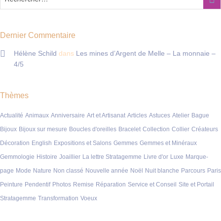
Dernier Commentaire
Hélène Schild
dans
Les mines d’Argent de Melle – La monnaie –
4/5
Thèmes
Actualité
Animaux
Anniversaire
Art et Artisanat
Articles
Astuces
Atelier
Bague
Bijoux
Bijoux sur mesure
Boucles d'oreilles
Bracelet
Collection
Collier
Créateurs
Décoration
English
Expositions et Salons
Gemmes
Gemmes et Minéraux
Gemmologie
Histoire
Joaillier
La lettre Stratagemme
Livre d'or
Luxe
Marque-
page
Mode
Nature
Non classé
Nouvelle année
Noël
Nuit blanche
Parcours
Paris
Peinture
Pendentif
Photos
Remise
Réparation
Service et Conseil
Site et Portail
Stratagemme
Transformation
Voeux