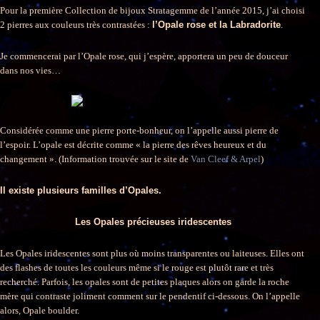
Pour la première Collection de bijoux Stratagemme de l’année 2015, j’ai choisi
2 pierres aux couleurs très contrastées :
l’Opale rose et la Labradorite
.
Je commencerai par l’Opale rose, qui j’espère, apportera un peu de douceur
dans nos vies…
Considérée comme une pierre porte-bonheur, on l’appelle aussi pierre de
l’espoir. L’opale est décrite comme « la pierre des rêves heureux et du
changement ». (Information trouvée sur le site de
Van Cleef & Arpel
)
Il existe plusieurs familles d’Opales.
Les Opales précieuses iridescentes
Les Opales iridescentes sont plus où moins transparentes ou laiteuses. Elles ont
des flashes de toutes les couleurs même si le rouge est plutôt rare et très
recherché. Parfois, les opales sont de petites plaques alors on garde la roche
mère qui contraste joliment comment sur le pendentif ci-dessous. On l’appelle
alors, Opale boulder.