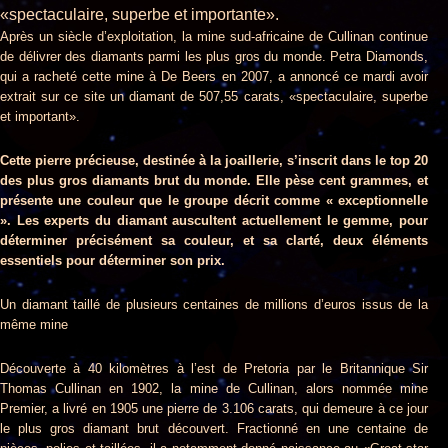
«spectaculaire, superbe et importante».
Après un siècle d’exploitation, la mine sud-africaine de Cullinan continue
de délivrer des diamants parmi les plus gros du monde. Petra Diamonds,
qui a racheté cette mine à De Beers en 2007, a annoncé ce mardi avoir
extrait sur ce site un diamant de 507,55 carats, «spectaculaire, superbe
et important».
Cette pierre précieuse, destinée à la joaillerie, s’inscrit dans le top 20
des plus gros diamants brut du monde. Elle pèse cent grammes, et
présente une couleur que le groupe décrit comme « exceptionnelle
». Les experts du diamant auscultent actuellement le gemme, pour
déterminer précisément sa couleur, et sa clarté, deux éléments
essentiels pour déterminer son prix.
Un diamant taillé de plusieurs centaines de millions d’euros issus de la
même mine
Découverte à 40 kilomètres à l’est de Pretoria par le Britannique Sir
Thomas Cullinan en 1902, la mine de Cullinan, alors nommée mine
Premier, a livré en 1905 une pierre de 3.106 carats, qui demeure à ce jour
le plus gros diamant brut découvert. Fractionné en une centaine de