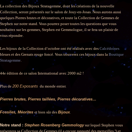
La collection des Bijoux Stratagemme, dont les créations de la nouvelle
Collection, seront présentés sur le salon de Jouy-en-Josas. Nous aurons aussi
quelques Pierres brutes et décoratives, et toute la Collection de Gemmes de
Stephen sur notre stand. Vous pourrez poser toutes les questions que vous
souhaitez sur les gemmes, Stephen est Gemmologue, il se fera un plaisir de
vous répondre.
Les bijoux de la Collection d’octobre ont été réalisés avec des
Calcédoines
bleues et des Grenats rouge foncé. Vous trouverez ces bijoux dans la
Boutique
Stratagemme
.
44e édition de ce salon International avec 2000 m2 !
Plus de
200 Exposants
du monde entier.
Pierres brutes, Pierres taillées, Pierres décoratives…
Fossiles, Méorites
et bien sûr des
Bijoux
.
Notre stand :
Stephen Rosenberg Gemmology
sur lequel Stephen vous
présentera sa Collection de Gemmes (il a encore rapporté des merveilles !) et