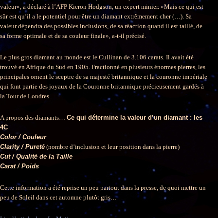
valeur», a déclaré à l’AFP Kieron Hodgson, un expert minier. «Mais ce qui est
sûr est qu’il a le potentiel pour être un diamant extrêmement cher (…). Sa
valeur dépendra des possibles inclusions, de sa réaction quand il est taillé, de
sa forme optimale et de sa couleur finale», a-t-il précisé.
Le plus gros diamant au monde est le Cullinan de 3.106 carats. Il avait été
trouvé en Afrique du Sud en 1905. Fractionné en plusieurs énormes pierres, les
principales ornent le sceptre de sa majesté britannique et la couronne impériale
qui font partie des joyaux de la Couronne britannique précieusement gardés à
la Tour de Londres.
A propos des diamants…
Ce qui détermine la valeur d’un diamant : les
4C
Color / Couleur
Clarity / Pureté
(nombre d’inclusion et leur position dans la pierre)
Cut / Qualité de la Taille
Carat / Poids
Cette information a été reprise un peu partout dans la presse, de quoi mettre un
peu de Soleil dans cet automne plutôt gris…