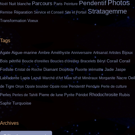
Photos
Pendentif
Parcours
Nuit blanche
Paris
Noël
Peinture
Stratagemme
Remise
Réparation
Service et Conseil
Site et Portail
Transformation
Voeux
Tags
Agate
Aigue-marine
Ambre
Améthyste
Anniversaire
Artisanat
Artistes
Bijoux
Bois pétrifié
Corail
Corail
Boucle d'oreilles
Boucles d'oreilles
Bracelets
Béryl
Fossile
Jade
Jaspe
Cristal de Roche
Diamant
Diopside
Fluorite
Hématite
Lapis Lazuli
Nacre
Labradorite
Marché d'Art
Maw sit sit
Minéraux
Morganite
Oeil
de Tigre
Onyx
Opale boulder
Opale rose
Pendentif
Pendule
Perle de culture
Rhodochrosite
Pierre de lune
Rubis
Perles
Perles de Tahiti
Pyrite
Péridot
Turquoise
Saphir
Archives
Archives