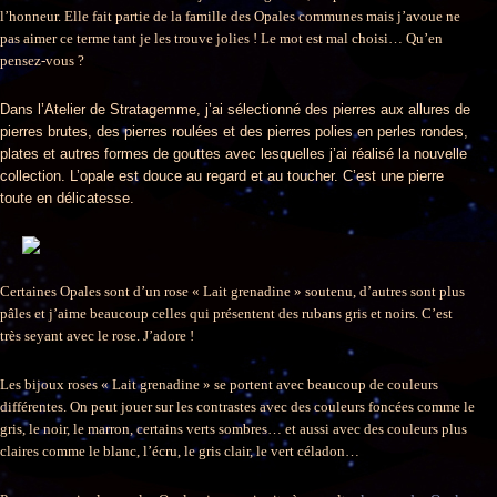
l’honneur. Elle fait partie de la famille des Opales communes mais j’avoue ne
pas aimer ce terme tant je les trouve jolies ! Le mot est mal choisi… Qu’en
pensez-vous ?
Dans l’Atelier de Stratagemme, j’ai sélectionné des pierres aux allures de
pierres brutes, des pierres roulées et des pierres polies en perles rondes,
plates et autres formes de gouttes avec lesquelles j’ai réalisé la nouvelle
collection. L’opale est douce au regard et au toucher. C’est une pierre
toute en délicatesse.
Certaines Opales sont d’un rose « Lait grenadine » soutenu, d’autres sont plus
pâles et j’aime beaucoup celles qui présentent des rubans gris et noirs. C’est
très seyant avec le rose. J’adore !
Les bijoux roses « Lait grenadine » se portent avec beaucoup de couleurs
différentes. On peut jouer sur les contrastes avec des couleurs foncées comme le
gris, le noir, le marron, certains verts sombres… et aussi avec des couleurs plus
claires comme le blanc, l’écru, le gris clair, le vert céladon…