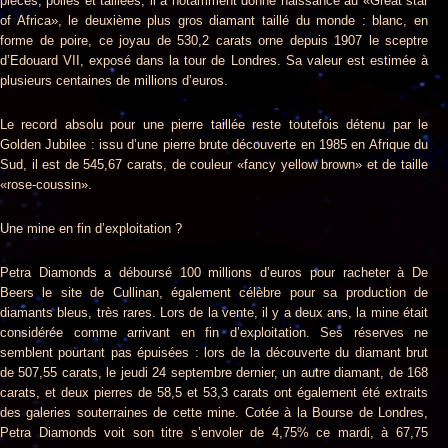
pièces, polies et taillées, il a notamment donné naissance au «Great star
of Africa», le deuxième plus gros diamant taillé du monde : blanc, en
forme de poire, ce joyau de 530,2 carats orne depuis 1907 le sceptre
d’Edouard VII, exposé dans la tour de Londres. Sa valeur est estimée à
plusieurs centaines de millions d’euros.
Le record absolu pour une pierre taillée reste toutefois détenu par le
Golden Jubilee : issu d’une pierre brute découverte en 1985 en Afrique du
Sud, il est de 545,67 carats, de couleur «fancy yellow brown» et de taille
«rose-coussin».
Une mine en fin d’exploitation ?
Petra Diamonds a déboursé 100 millions d’euros pour racheter à De
Beers le site de Cullinan, également célèbre pour sa production de
diamants bleus, très rares. Lors de la vente, il y a deux ans, la mine était
considérée comme arrivant en fin d’exploitation. Ses réserves ne
semblent pourtant pas épuisées : lors de la découverte du diamant brut
de 507,55 carats, le jeudi 24 septembre dernier, un autre diamant, de 168
carats, et deux pierres de 58,5 et 53,3 carats ont également été extraits
des galeries souterraines de cette mine. Cotée à la Bourse de Londres,
Petra Diamonds voit son titre s’envoler de 4,75% ce mardi, à 67,75