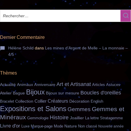
Dernier Commentaire
Hélène Schild
dans
Les mines d’Argent de Melle – La monnaie –
4/5
Thèmes
Art et Artisanat
Actualité
Animaux
Anniversaire
Articles
Astuces
Bijoux
Boucles d'oreilles
Bague
Atelier
Bijoux sur mesure
Créateurs
Collection
Collier
Bracelet
Décoration
English
Expositions et Salons
Gemmes et
Gemmes
Minéraux
Histoire
Gemmologie
Joaillier
La lettre Stratagemme
Livre d'or
Nature
Marque-page
Mode
Non classé
Luxe
Nouvelle année