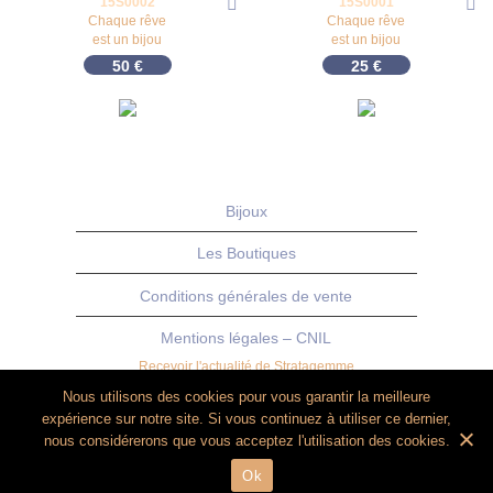
15S0002
15S0001
Chaque rêve
Chaque rêve
est un bijou
est un bijou
50
€
25
€
Bijoux
Les Boutiques
Conditions générales de vente
Mentions légales – CNIL
Recevoir l'actualité de Stratagemme
Nous utilisons des cookies pour vous garantir la meilleure
expérience sur notre site. Si vous continuez à utiliser ce dernier,
nous considérerons que vous acceptez l'utilisation des cookies.
Ok
© 2006-2025 Stratagemme