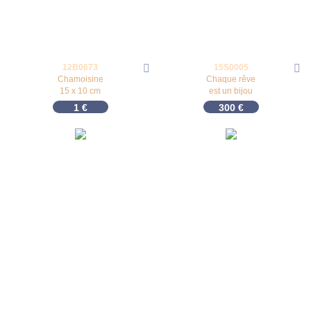
12B0673
15S0005
Chamoisine
Chaque rêve
15 x 10 cm
est un bijou
1
€
300
€