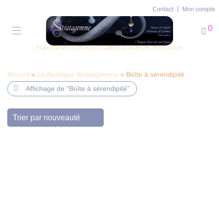
Contact
Mon compte
0
Frais d'envoi 3,00 euros / offerts à partir de 25,00 euros
Accueil
»
La Boutique Stratagemme
» Boîte à sérendipité
Affichage de
“Boîte à sérendipité”