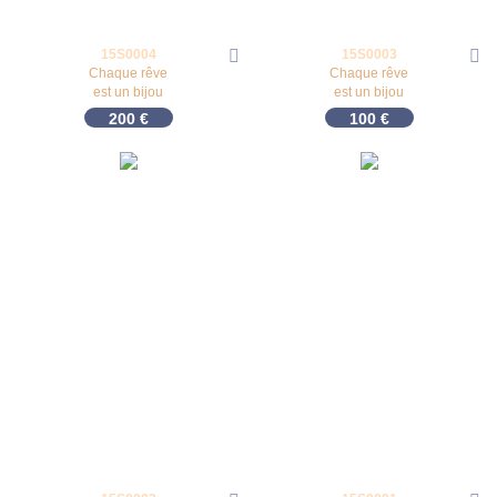
15S0004
15S0003
Chaque rêve
Chaque rêve
est un bijou
est un bijou
200
€
100
€