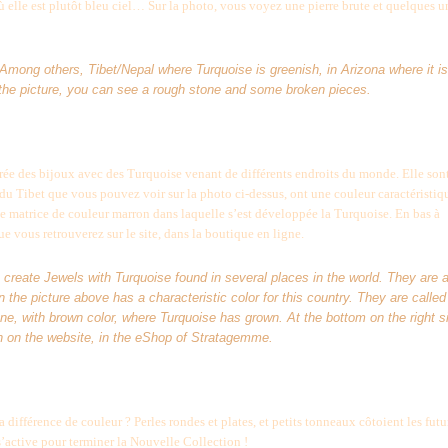
 elle est plutôt bleu ciel… Sur la photo, vous voyez une pierre brute et quelques u
: Among others, Tibet/Nepal where Turquoise is greenish, in Arizona where it is
On the picture, you can see a rough stone and some broken pieces.
crée des bijoux avec des Turquoise venant de différents endroits du monde. Elle son
 du Tibet que vous pouvez voir sur la photo ci-dessus, ont une couleur caractéristiq
he matrice de couleur marron dans laquelle s’est développée la Turquoise. En bas à
e vous retrouverez sur le site, dans la boutique en ligne.
 create Jewels with Turquoise found in several places in the world. They are a
 the picture above has a characteristic color for this country. They are called
one, with brown color, where Turquoise has grown. At the bottom on the right s
on on the website, in the eShop of Stratagemme.
 différence de couleur ? Perles rondes et plates, et petits tonneaux côtoient les futu
s’active pour terminer la Nouvelle Collection !