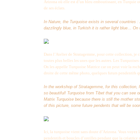
Arizona où elle est d’un bleu emboutissant, en Turquie où
de ses éclats.
In Nature, the Turquoise exists in several countries 
dazzlingly blue, in Turkish it is rather light blue… 
Dans l’Atelier de Stratagemme, pour cette collection, je 
toutes plus belles les unes que les autres. Les Turquoises
On les appelle Turquoise Matrice car on peut voir la roc
droite de cette même photo, quelques futurs pendentifs qu
In the workshop of Stratagemme, for this collection, I
so beautiful! Turquoise from Tibet that you can see on
Matrix Turquoise because there is still the mother st
of this picture, some future pendents that will be so
Ici, la turquoise vient sans doute d’Arizona. Vous voyez la
pendentifs et boucles d’oreilles pendant que la créatrice 