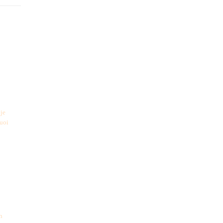
 je
Quoi
n