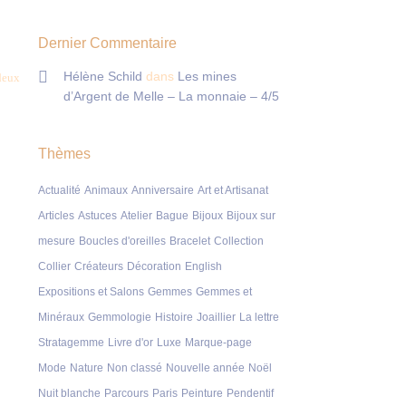
Dernier Commentaire
Hélène Schild
dans
Les mines
 deux
d’Argent de Melle – La monnaie – 4/5
Thèmes
Actualité
Animaux
Anniversaire
Art et Artisanat
Articles
Astuces
Atelier
Bague
Bijoux
Bijoux sur
mesure
Boucles d'oreilles
Bracelet
Collection
Collier
Créateurs
Décoration
English
Expositions et Salons
Gemmes
Gemmes et
Minéraux
Gemmologie
Histoire
Joaillier
La lettre
Stratagemme
Livre d'or
Luxe
Marque-page
Mode
Nature
Non classé
Nouvelle année
Noël
Nuit blanche
Parcours
Paris
Peinture
Pendentif