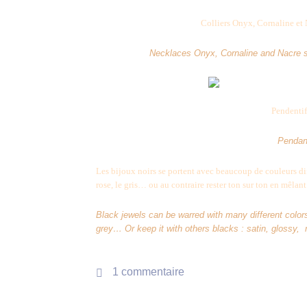
Colliers Onyx, Cornaline et
Necklaces
Onyx, Cornaline and Nacre s
Pendentif
Pendant
Les bijoux noirs se portent avec beaucoup de couleurs dif
rose, le gris… ou au contraire rester ton sur ton en mêlant
Black jewels can be warred with many different colors
grey… Or keep it with others blacks : satin, glossy
1 commentaire