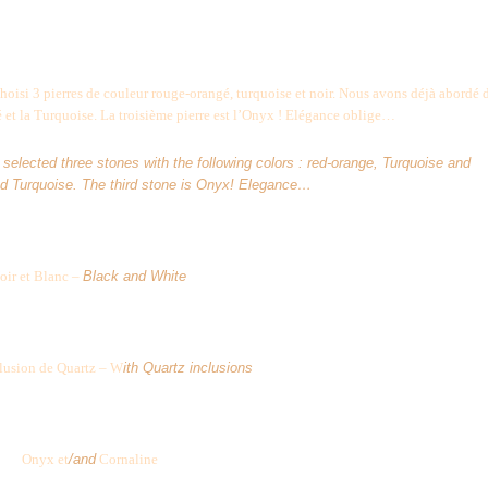
hoisi 3 pierres de couleur rouge-orangé, turquoise et noir. Nous avons déjà abordé
gé et la Turquoise. La troisième pierre est l’Onyx ! Elégance oblige…
selected three stones with the following colors : red-orange, Turquoise and
and Turquoise. The third stone is Onyx! Elegance…
oir et Blanc –
Black and White
lusion de Quartz – W
ith Quartz inclusions
Onyx et
/and
Cornaline