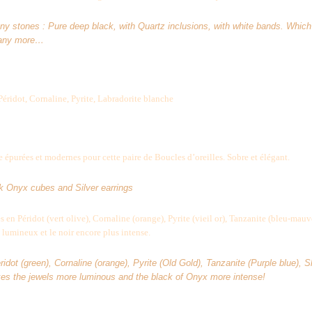
y stones : Pure deep black, with Quartz inclusions, with white bands. Which
many more…
éridot, Cornaline, Pyrite, Labradorite blanche
 épurées et modernes pour cette paire de Boucles d’oreilles. Sobre et élégant.
k Onyx cubes and Silver earrings
res en Péridot (vert olive), Cornaline (orange), Pyrite (vieil or), Tanzanite (bleu-mauv
lumineux et le noir encore plus intense.
ridot (green), Cornaline (orange), Pyrite (Old Gold), Tanzanite (Purple blue), S
kes the jewels more luminous and the black of Onyx more intense!