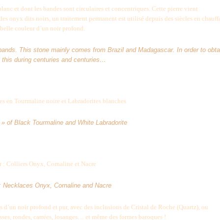
blanc et dont les bandes sont circulaires et concentriques. Cette pierre vient
es onyx dits noirs, un traitement permanent est utilisé depuis des siècles en chauff
e belle couleur d’un noir profond.
e bands. This stone mainly comes from Brazil and Madagascar. In order to obta
e this during centuries and centuries…
es en Tourmaline noire et Labradorites blanches
 » of Black Tourmaline and White Labradorite
r : Colliers Onyx, Cornaline et Nacre
: Necklaces
Onyx, Cornaline and Nacre
s d’un noir profond et pur, avec des inclusions de Cristal de Roche (Quartz), ou
lisses, rondes, carrées, losanges… et même des formes baroques !