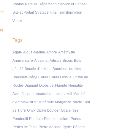
Photos
Remise
Réparation
Service et Conseil
ant
Site et Portail
Stratagemme
Transformation
Voeux
in
Tags
Agate
Aigue-marine
Ambre
Améthyste
Anniversaire
Artisanat
Artistes
Bijoux
Bois
pétrifié
Boucle d'oreilles
Boucles d'oreilles
Bracelets
Béryl
Corail
Corail Fossile
Cristal de
Roche
Diamant
Diopside
Fluorite
Hématite
Jade
Jaspe
Labradorite
Lapis Lazuli
Marché
d'Art
Maw sit sit
Minéraux
Morganite
Nacre
Oeil
de Tigre
Onyx
Opale boulder
Opale rose
Pendentif
Pendule
Perle de culture
Perles
Perles de Tahiti
Pierre de lune
Pyrite
Péridot