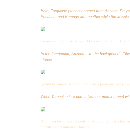
Here, Turquoise probably comes from Arizona. Do you
Pendents and Earrings are together while the Jewels 
En premier plan, l’Arizona… Et en second plan le Tibet !
In the foreground, Arizona… In the background : Tib
stones.
Quand la Turquoise est « pure » (sans pierre matrice) et de
When Turquoise is « pure » (without matrix stone) with
Pour créer les bijoux de cette collection, j’ai marié les pe
hématites de couleur anthracite.