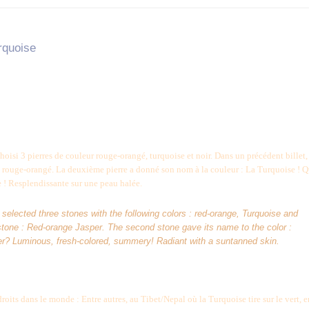
rquoise
oisi 3 pierres de couleur rouge-orangé, turquoise et noir. Dans un précédent billet,
spe rouge-orangé. La deuxième pierre a donné son nom à la couleur : La Turquoise ! 
e ! Resplendissante sur une peau halée.
selected three stones with the following colors : red-orange, Turquoise and
t stone : Red-orange Jasper. The second stone gave its name to the color :
r? Luminous, fresh-colored, summery! Radiant with a suntanned skin.
oits dans le monde : Entre autres, au Tibet/Nepal où la Turquoise tire sur le vert, e