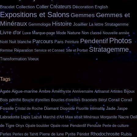
Créateurs
Collection
Collier
Bracelet
Décoration
English
Expositions et Salons
Gemmes et
Gemmes
Minéraux
Histoire
Gemmologie
Joaillier
La lettre Stratagemme
Livre d'or
Nature
Marque-page
Mode
Non classé
Luxe
Nouvelle année
Photos
Pendentif
Parcours
Nuit blanche
Paris
Noël
Peinture
Stratagemme
Remise
Réparation
Service et Conseil
Site et Portail
Transformation
Voeux
Tags
Agate
Aigue-marine
Ambre
Améthyste
Anniversaire
Artisanat
Artistes
Bijoux
Bois pétrifié
Corail
Corail
Boucle d'oreilles
Boucles d'oreilles
Bracelets
Béryl
Fossile
Jade
Jaspe
Cristal de Roche
Diamant
Diopside
Fluorite
Hématite
Lapis Lazuli
Nacre
Labradorite
Marché d'Art
Maw sit sit
Minéraux
Morganite
Oeil
de Tigre
Onyx
Opale boulder
Opale rose
Pendentif
Pendule
Perle de culture
Rhodochrosite
Pierre de lune
Rubis
Perles
Perles de Tahiti
Pyrite
Péridot