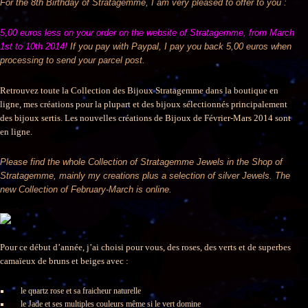
For the 8th Birthday of Stratagemme, I am very pleased to offer to you :
5,00 euros less on your order on the website of Stratagemme, from March
1st to 10th 2014!
If you pay with Paypal, I pay you back 5,00 euros when
processing to send your parcel post.
Retrouvez toute la Collection des Bijoux Stratagemme dans la boutique en
ligne, mes créations pour la plupart et des bijoux sélectionnés principalement
des bijoux sertis. Les nouvelles créations de Bijoux de Février-Mars 2014 sont
en ligne.
Please find the whole Collection of Stratagemme Jewels in the Shop of
Stratagemme, mainly my creations plus a selection of silver Jewels. The
new Collection of February-March is online.
Pour ce début d’année, j’ai choisi pour vous, des roses, des verts et de superbes
camaïeux de bruns et beiges avec :
le quartz rose et sa fraicheur naturelle
le Jade et ses multiples couleurs même si le vert domine