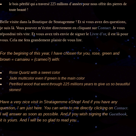
le bois pétrifié qui a traversé 225 millions d’années pour nous offrir des pierres de
toute beauté !
Belle visite dans la Boutique de Stratagemme ! Et si vous avez des questions,
je suis là. Vous pouvez m’écrire directement en cliquant sur
Contact
. Je vous
répondrai très vite. Et vous avez très envie de signer le
Livre d’or
, il est là pour
vous. Cela me fera grandement plaisir de vous lire.
For the begining of this year, I have chosen for you, rose, green and
brown « camaieu » (cameo?) with:
Rose Quartz with a sweet color
Jade multicolor even if green is the main color
Petrified wood that went through 225 millions years to give us so beautiful
stones!
Have a very nice visit in Stratagemme eShop! And if you have any
question, I am just here. You can write to me directly clicking on
Contact
.
I will answer as soon as possible. And if you wish signing the
Guestbook
,
it is yours. And I will be so glad to read you.