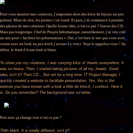
Pour vous montrer mes créations, j’emportais alors des kilos de bijoux un peu
partout. Mine de rien, les pierres c’est lourd. Et puis, j’ai commencé à prendre
des photos de mes créations. Quelle bonne idée, n’est-ce pas ? Graver des CD…
Mais pas longtemps. Chef de Projets Informatique, naturellement, j’ai vite créé
un site pour « faciliter les présentations ». Oui, c’est bien le site que vous avez
connu avec un look un peu kitch j’avoue. Le voici. Vous le rappelez-vous ? Au
début, le fond d’écran était si blanc.
To show you my creations, I was carrying kilos of Jewels everywhere. It
was so heavy. Then, I started taking pictures of all my Jewels. Good
idea, isn’t it? Then CD… But not for a long time. IT Project Manager, I
quickly created a website to facilitate presentation. Yes, this is the
website you have known with a look a little bit kitsch, I confess. Here it
is. Do you remember? The background was so white.
Puis noir. ça change tout n’est-ce pas ?
Then black. It is totally different, isn’t it?