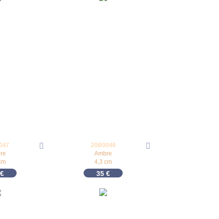
047
20B0046
re
Ambre
cm
4,3 cm
€
35
€