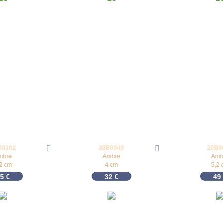
B0102
20B0049
20B0
mbre
Ambre
Amb
,2 cm
4 cm
5,2 
35
€
32
€
49