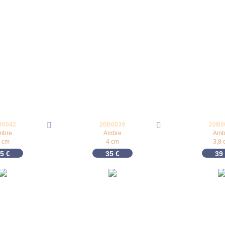
B0042
20B0039
20B0
mbre
Ambre
Amb
 cm
4 cm
3,8 
45
€
35
€
39