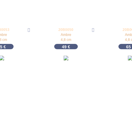
B0053
20B0050
20B0
mbre
Ambre
Amb
,8 cm
4,8 cm
4,8 
65
€
49
€
65