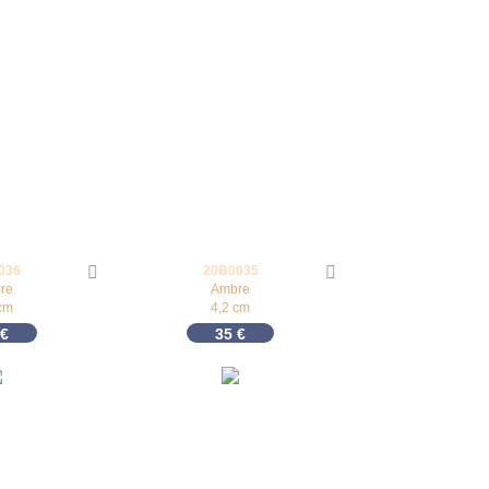
036
20B0035
re
Ambre
cm
4,2 cm
€
35
€