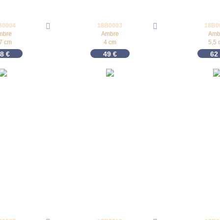
B0004
18B0003
18B0
mbre
Ambre
Amb
,7 cm
4 cm
5,5 
38
€
49
€
62