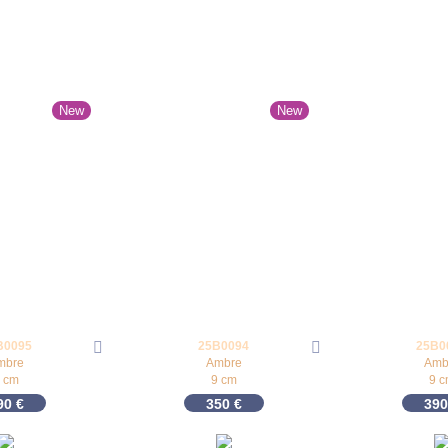
New
New
B0095
25B0094
25B0
mbre
Ambre
Amb
 cm
9 cm
9 
90
€
350
€
39