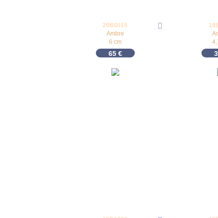
20B0015
18
Ambre
A
6 cm
4
65
€