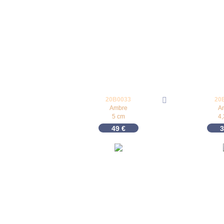
20B0033
20
Ambre
A
5 cm
4
49
€