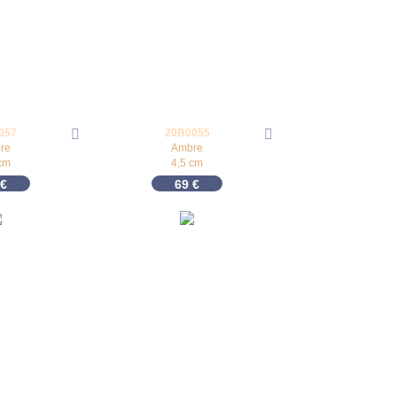
057
20B0055
re
Ambre
cm
4,5 cm
€
69
€