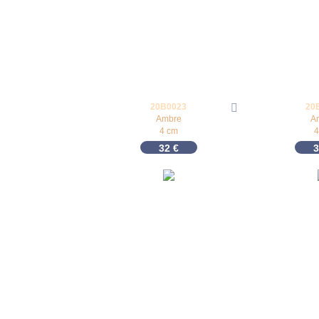
20B0023
20
Ambre
A
4 cm
4
32
€