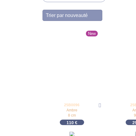
New
25B0096
25
Ambre
A
8 cm
9
110
€
2