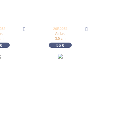
052
20B0051
re
Ambre
cm
3,5 cm
€
55
€