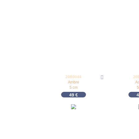
20B0044
20
Ambre
A
5 cm
5
49
€