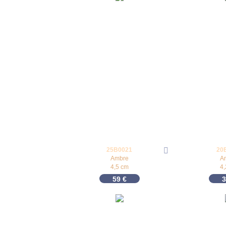
25B0021
20
Ambre
A
4,5 cm
4
59
€