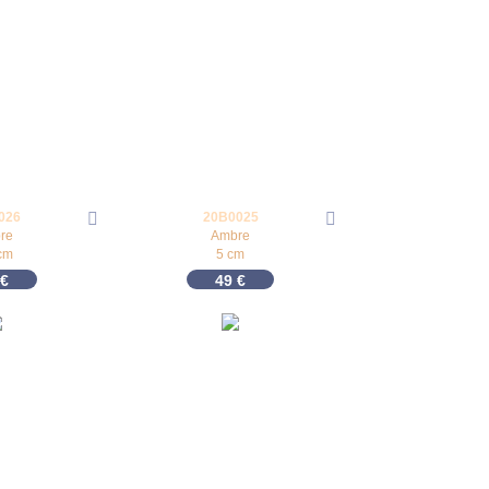
026
20B0025
re
Ambre
cm
5 cm
€
49
€