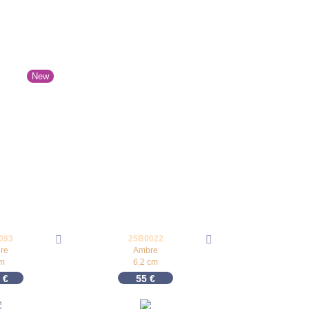
New
093
25B0022
re
Ambre
cm
6,2 cm
0
€
55
€