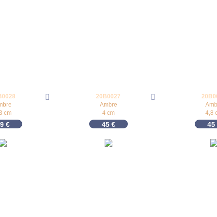
B0028
20B0027
20B0
mbre
Ambre
Amb
,3 cm
4 cm
4,8 
39
€
45
€
45