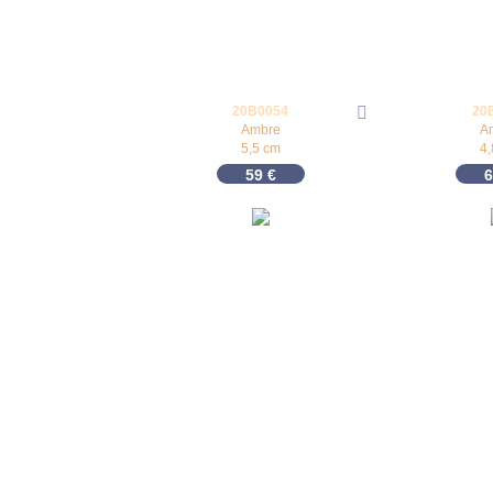
20B0054
20
Ambre
A
5,5 cm
4
59
€