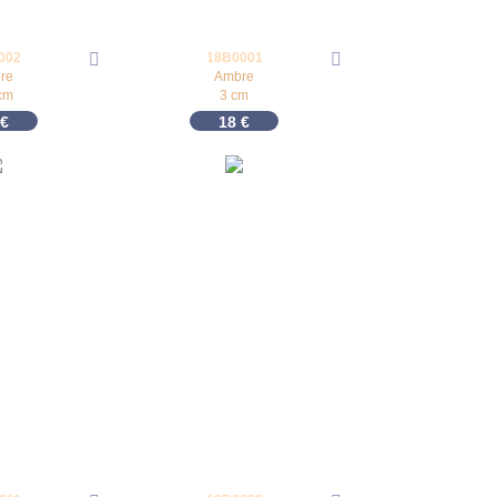
002
18B0001
re
Ambre
cm
3 cm
€
18
€