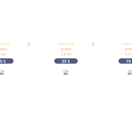
B0021
20B0058
20B0
mbre
Ambre
Amb
 cm
2,9 cm
5,3 
35
€
25
€
79