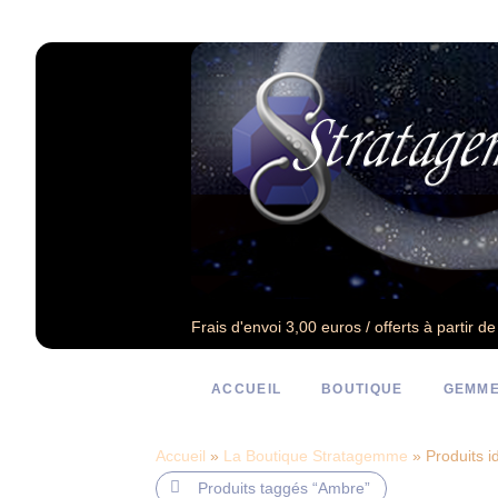
Frais d'envoi 3,00 euros / offerts à partir d
ACCUEIL
BOUTIQUE
GEMME
Accueil
»
La Boutique Stratagemme
» Produits i
Produits taggés
“Ambre”