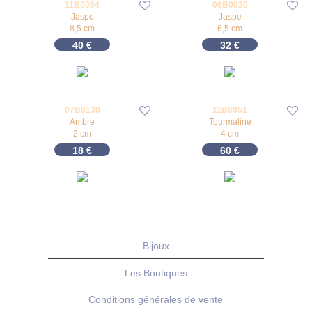
11B0054
06B0020
Jaspe
Jaspe
8,5 cm
6,5 cm
40
€
32
€
07B0130
11B0051
Ambre
Tourmaline
2 cm
4 cm
18
€
60
€
Bijoux
Les Boutiques
Conditions générales de vente