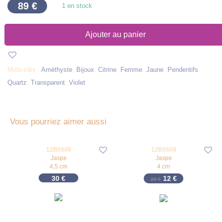
89
€
1 en stock
Ajouter au panier
Mots-clés :
Améthyste
,
Bijoux
,
Citrine
,
Femme
,
Jaune
,
Pendentifs
,
Quartz
,
Transparent
,
Violet
Vous pourriez aimer aussi
12B0506
12B0508
-
40
%
Jaspe
Jaspe
4,5 cm
4 cm
Le prix initial était 
Le prix actuel 
30
€
12
€
20
€