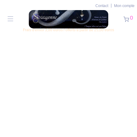
Contact
Mon compte
0
Frais d'envoi 3,00 euros / offerts à partir de 25,00 euros