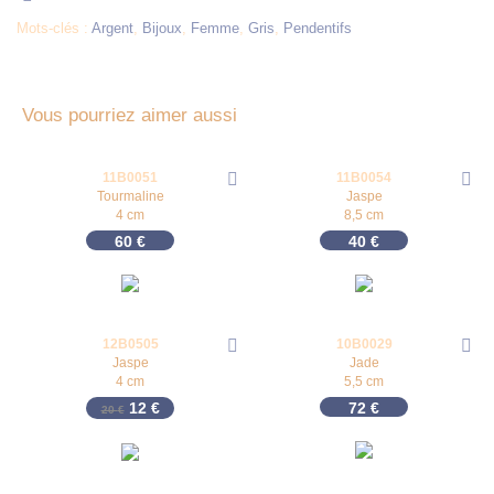
Mots-clés :
Argent
,
Bijoux
,
Femme
,
Gris
,
Pendentifs
Vous pourriez aimer aussi
11B0051
11B0054
Tourmaline
Jaspe
4 cm
8,5 cm
60
€
40
€
12B0505
10B0029
-
40
%
Jaspe
Jade
4 cm
5,5 cm
Le prix initial était : 20 €.
Le prix actuel est : 12 €.
12
€
72
€
20
€