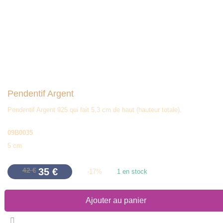
Pendentif Argent
Pendentif Argent 925 qui fait 5,3 cm de haut (hauteur totale).
09B0035
5 cm
Le
Le
42
€
35
€
-
17
%
1 en stock
prix
prix
initial
actuel
était :
est :
42 €.
35 €.
Ajouter au panier