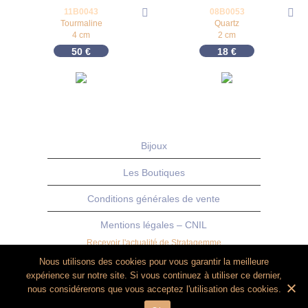
11B0043
08B0053
Tourmaline
Quartz
4 cm
2 cm
50
€
18
€
Bijoux
Les Boutiques
Conditions générales de vente
Mentions légales – CNIL
Recevoir l'actualité de Stratagemme
Nous utilisons des cookies pour vous garantir la meilleure
expérience sur notre site. Si vous continuez à utiliser ce dernier,
nous considérerons que vous acceptez l'utilisation des cookies.