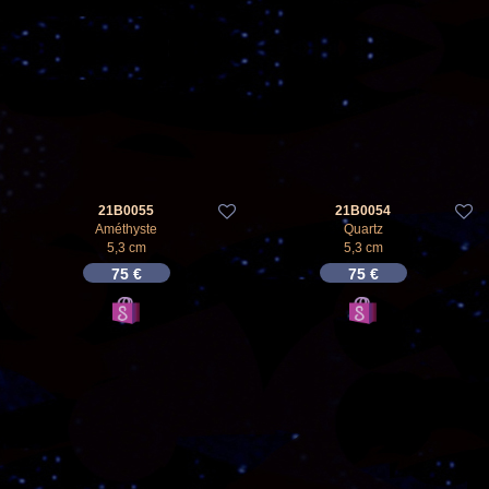
21B0055
21B0054
Améthyste
Quartz
5,3 cm
5,3 cm
75
€
75
€