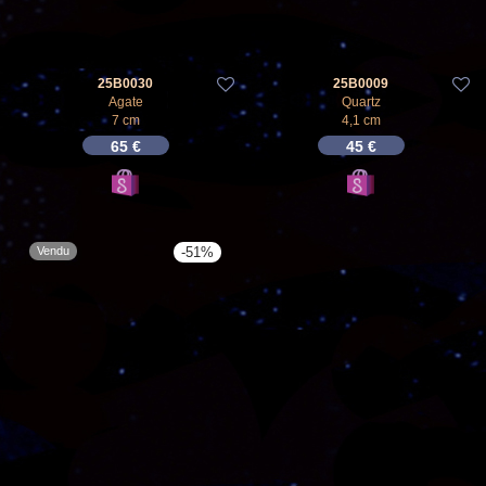
25B0030
25B0009
Agate
Quartz
7 cm
4,1 cm
65
€
45
€
-
51
%