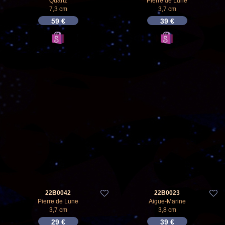
Quartz
Pierre de Lune
7,3 cm
3,7 cm
59
€
39
€
22B0042
22B0023
Pierre de Lune
Aigue-Marine
3,7 cm
3,8 cm
29
€
39
€