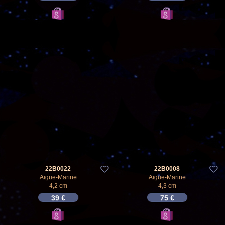
22B0022
22B0008
Aigue-Marine
Aigue-Marine
4,2 cm
4,3 cm
39
€
75
€