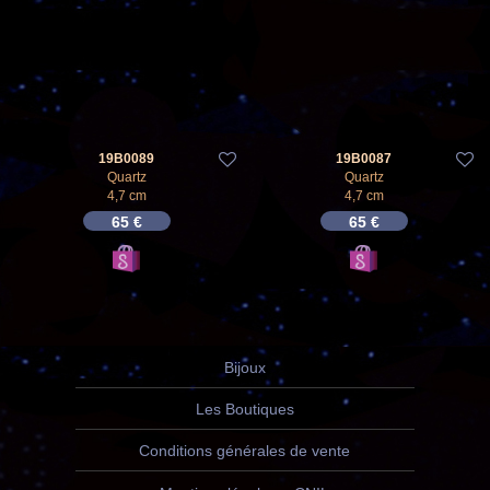
19B0089
19B0087
Quartz
Quartz
4,7 cm
4,7 cm
65
€
65
€
Bijoux
Les Boutiques
Conditions générales de vente