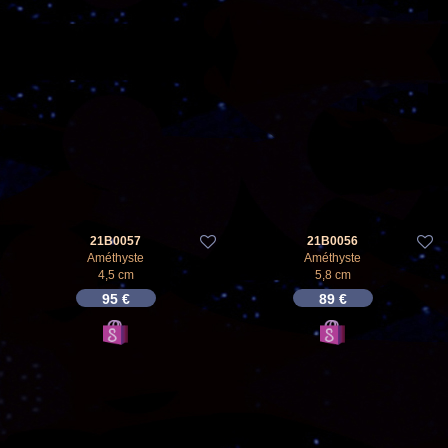
21B0057
21B0056
Améthyste
Améthyste
4,5 cm
5,8 cm
95
€
89
€