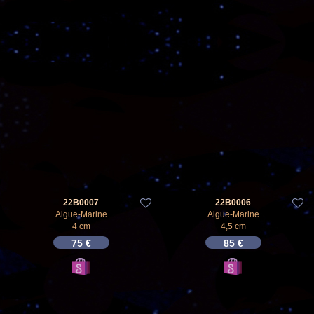
22B0007
22B0006
Aigue-Marine
Aigue-Marine
4 cm
4,5 cm
75
€
85
€