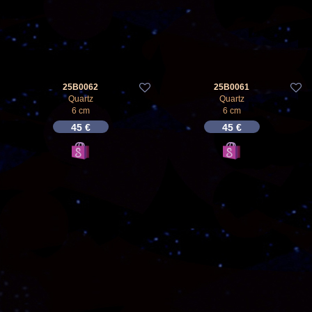
25B0062
25B0061
Quartz
Quartz
6 cm
6 cm
45
€
45
€