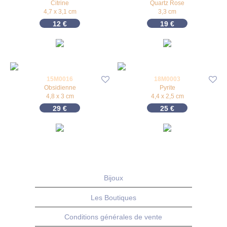
Citrine
Quartz Rose
4,7 x 3,1 cm
3,3 cm
12
€
19
€
15M0016
18M0003
Obsidienne
Pyrite
4,8 x 3 cm
4,4 x 2,5 cm
29
€
25
€
Bijoux
Les Boutiques
Conditions générales de vente