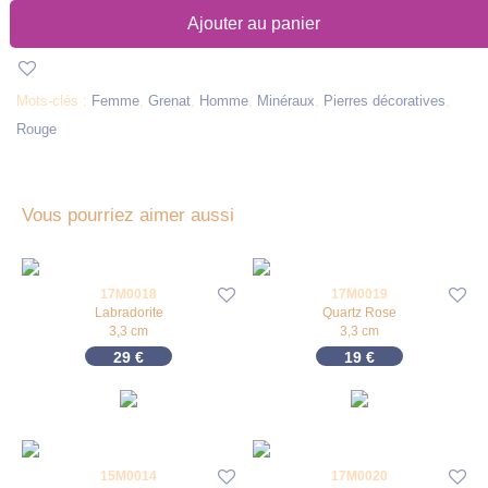
Ajouter au panier
Mots-clés :
Femme
,
Grenat
,
Homme
,
Minéraux
,
Pierres décoratives
,
Rouge
Vous pourriez aimer aussi
17M0018
17M0019
Labradorite
Quartz Rose
3,3 cm
3,3 cm
29
€
19
€
15M0014
17M0020