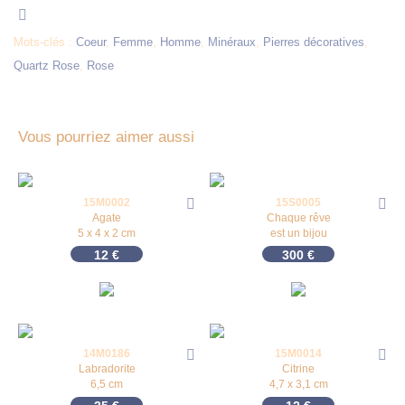
Mots-clés :
Coeur
,
Femme
,
Homme
,
Minéraux
,
Pierres décoratives
,
Quartz Rose
,
Rose
Vous pourriez aimer aussi
15M0002
15S0005
Agate
Chaque rêve
5 x 4 x 2 cm
est un bijou
12
€
300
€
14M0186
15M0014
Labradorite
Citrine
6,5 cm
4,7 x 3,1 cm