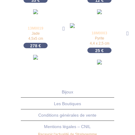
35
€
12
€
13M0019
18M0003
Jade
Pyrite
4,5x5 cm
4,4 x 2,5 cm
278
€
25
€
Bijoux
Les Boutiques
Conditions générales de vente
Mentions légales – CNIL
Recevoir l'actualité de Stratagemme