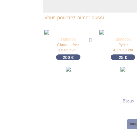
Vous pourriez aimer aussi
15S0004
18M0004
Chaque rêve
Pyrite
est un bijou
4,3 x 2,3 cm
200
€
25
€
Bijoux