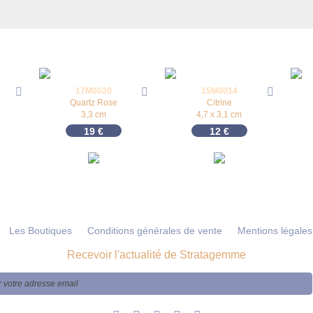
17M0020
15M0014
Quartz Rose
Citrine
3,3 cm
4,7 x 3,1 cm
19
€
12
€
Les Boutiques
Conditions générales de vente
Mentions légales
Recevoir l'actualité de Stratagemme