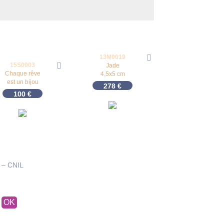
13M0019
15S0003
Jade
Chaque rêve
4,5x5 cm
est un bijou
278
€
100
€
 – CNIL