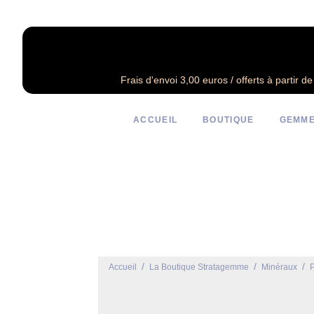
Frais d'envoi 3,00 euros / offerts à partir d
ACCUEIL
BOUTIQUE
GEMME
/
/
/
Accueil
La Boutique Stratagemme
Minéraux
P