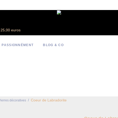
e 25,00 euros
 PASSIONNÉMENT
BLOG & CO
/
Coeur de Labradorite
ierres décoratives