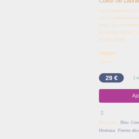
Coeur de Labrad
Cette Labradorite est 
cm. Le chatoiement es
pierre. Les dominante
au toucher, elle fait
3,
(au plus large).
17M0017
3,3 cm
29
€
1 e
Ajo
Mots-clés :
Bleu
,
Coe
Minéraux
,
Pierres déc