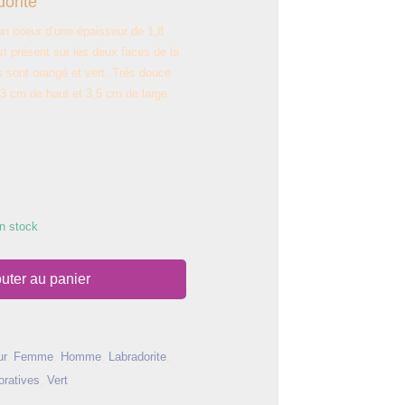
orite
un coeur d’une épaisseur de 1,8
t présent sur les deux faces de la
s sont orangé et vert. Très douce
3 cm de haut et 3,5 cm de large
n stock
uter au panier
ur
,
Femme
,
Homme
,
Labradorite
,
oratives
,
Vert