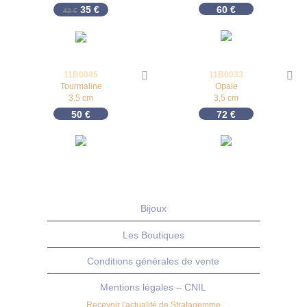
Le prix initial était : 42 €.
Le prix actuel est : 35 €.
35
€
60
€
42
€
11B0045
11B0033
Tourmaline
Opale
3,5 cm
3,5 cm
50
€
72
€
Bijoux
Les Boutiques
Conditions générales de vente
Mentions légales – CNIL
Recevoir l'actualité de Stratagemme