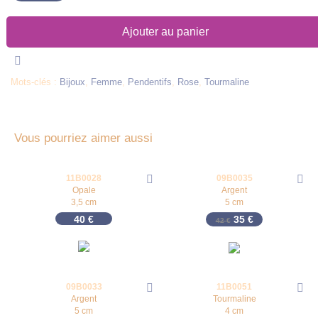
Ajouter au panier
Mots-clés :
Bijoux
,
Femme
,
Pendentifs
,
Rose
,
Tourmaline
Vous pourriez aimer aussi
11B0028
09B0035
-
17
%
Opale
Argent
3,5 cm
5 cm
Le prix initial était 
Le prix actuel 
40
€
35
€
42
€
09B0033
11B0051
-
17
%
Argent
Tourmaline
5 cm
4 cm