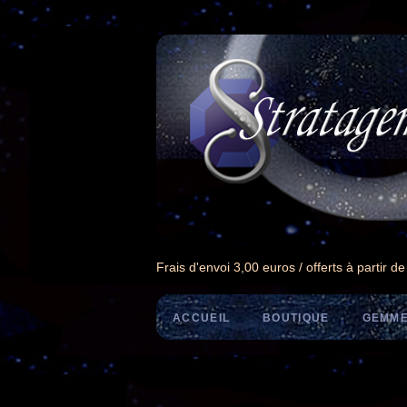
Frais d'envoi 3,00 euros / offerts à partir d
ACCUEIL
BOUTIQUE
GEMME
/
/
/
Accueil
La Boutique Stratagemme
Bijoux
Pen