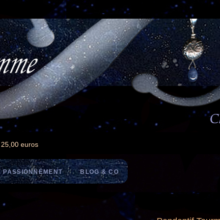
e 25,00 euros
 PASSIONNÉMENT
BLOG & CO
/
Pendentif Tourmaline et Argent
dentifs