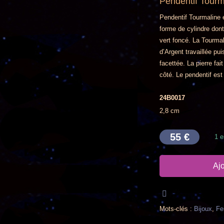
Pendentif Tourm
Pendentif Tourmaline 
forme de cylindre dont
vert foncé. La Tourma
d’Argent travaillée pui
facettée. La pierre fa
côté. Le pendentif es
24B0017
2,8 cm
55
€
1 e
Ajo
Mots-clés :
Bijoux
,
F