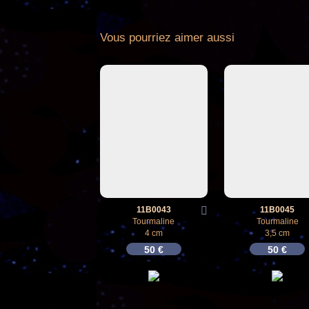
Vous pourriez aimer aussi
11B0043
11B0045
Tourmaline
Tourmaline
4 cm
3,5 cm
50
€
50
€