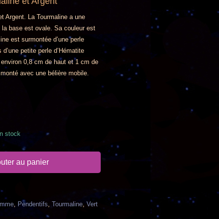
aline et Argent
et Argent. La Tourmaline a une
 la base est ovale. Sa couleur est
line est surmontée d’une perle
s d’une petite perle d’Hématite
it environ 0,8 cm de haut et 1 cm de
t monté avec une bélière mobile.
n stock
uter au panier
emme
,
Pendentifs
,
Tourmaline
,
Vert