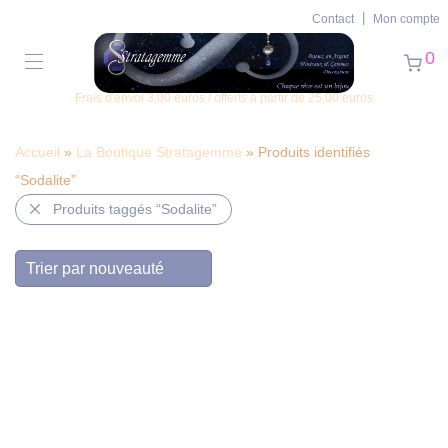
Contact
Mon compte
0
Frais d'envoi 3,00 euros / offerts à partir de 25,00 euros
Accueil
»
La Boutique Stratagemme
» Produits identifiés
“Sodalite”
Produits taggés
“Sodalite”