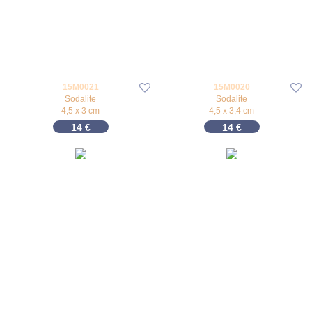
15M0021
15M0020
Sodalite
Sodalite
4,5 x 3 cm
4,5 x 3,4 cm
14
€
14
€