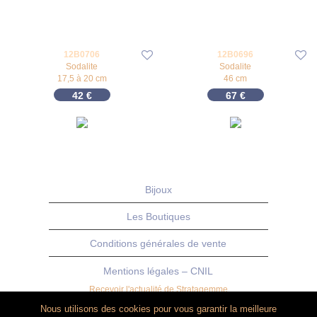
12B0706
12B0696
Sodalite
Sodalite
17,5 à 20 cm
46 cm
42
€
67
€
Bijoux
Les Boutiques
Conditions générales de vente
Mentions légales – CNIL
Recevoir l'actualité de Stratagemme
Nous utilisons des cookies pour vous garantir la meilleure