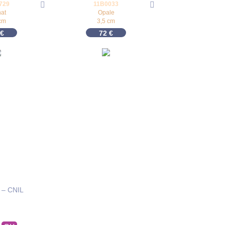
729
11B0033
at
Opale
cm
3,5 cm
€
72
€
 – CNIL