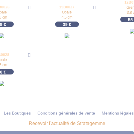
12B0
B0028
15B0027
Gren
pale
Opale
3,8 
,8 cm
4,5 cm
55
39
€
39
€
B0028
pale
,5 cm
40
€
Les Boutiques
Conditions générales de vente
Mentions légales
Recevoir l'actualité de Stratagemme