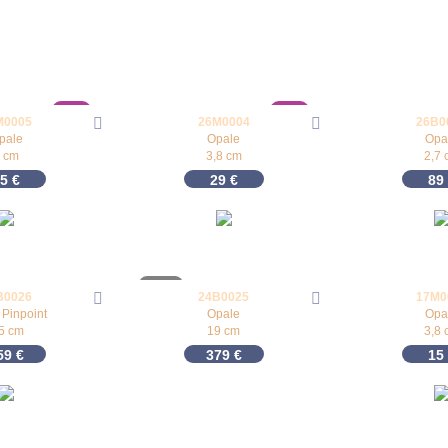
New
New
M0005
26M0004
26B0
pale
Opale
Opa
 cm
3,8 cm
2,7 
35
€
29
€
89
B0026
24B0025
17M0
 Pinpoint
Opale
Opa
,5 cm
19 cm
3,8 
59
€
379
€
15