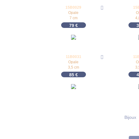
15B0029
15
Opale
O
7 cm
4
79
€
11B0031
11
Opale
O
3,5 cm
3
85
€
Bijoux