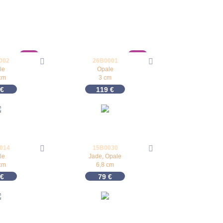
New
New
002
26B0001
le
Opale
cm
3 cm
€
119
€
014
15B0030
le
Jade, Opale
cm
6,8 cm
€
79
€