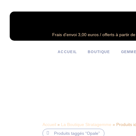
Frais d'envoi 3,00 euros / offerts à partir d
ACCUEIL
BOUTIQUE
GEMME
Accueil
»
La Boutique Stratagemme
» Produits id
Produits taggés
“Opale”