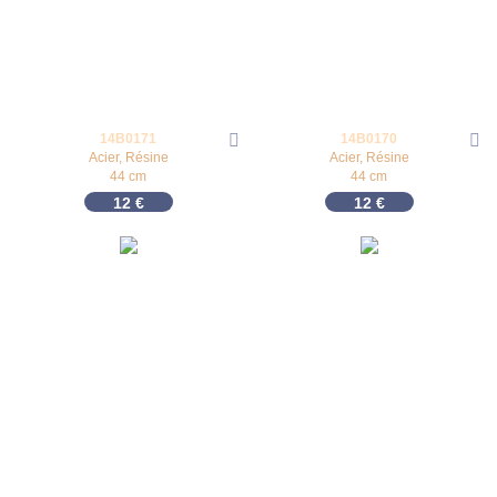
14B0171
14B0170
Acier, Résine
Acier, Résine
44 cm
44 cm
12
€
12
€