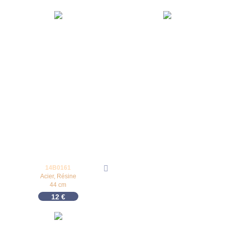
14B0161
Acier, Résine
44 cm
12
€