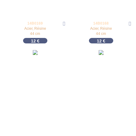
14B0169
14B0168
Acier, Résine
Acier, Résine
44 cm
44 cm
12
€
12
€