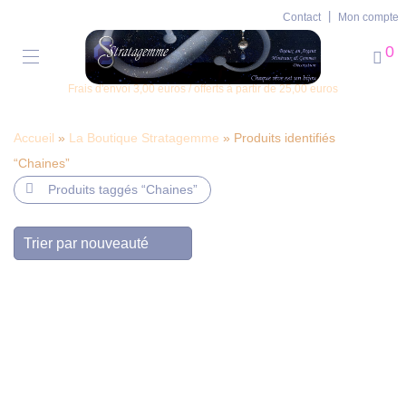
Contact
Mon compte
0
Frais d'envoi 3,00 euros / offerts à partir de 25,00 euros
Accueil
»
La Boutique Stratagemme
» Produits identifiés
“Chaines”
Produits taggés
“Chaines”