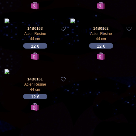
14B0163
14B0162
Acier, Résine
Acier, Résine
44 cm
44 cm
12
€
12
€
14B0161
Acier, Résine
44 cm
12
€