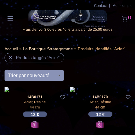
Contact
Mon compte
0
Frais d'envoi 3,00 euros / offerts à partir de 25,00 euros
Accueil
»
La Boutique Stratagemme
» Produits identifiés “Acier”
Produits taggés
“Acier”
14B0171
14B0170
Acier, Résine
Acier, Résine
44 cm
44 cm
12
€
12
€