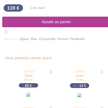
119
€
1 en stock
Ajouter au panier
Mots-clés :
Bijoux
,
Bleu
,
Chrysocolle
,
Femme
,
Pendentifs
Vous pourriez aimer aussi
11B0031
12B0505
-
40
%
Opale
Jaspe
3,5 cm
4 cm
Le prix initial était 
Le prix actuel 
85
€
12
€
20
€