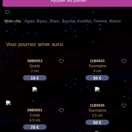
Ajouter au panier
Mots-clés :
Agate
,
Bijoux
,
Blanc
,
Boucles d'oreilles
,
Femme
,
Marron
Vous pourriez aimer aussi
08B0053
11B0043
Quartz
Tourmaline
2 cm
4 cm
18
€
50
€
11B0045
08B0001
Tourmaline
Corail
3,5 cm
4,5 cm
50
€
78
€