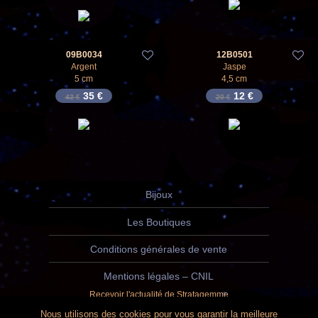
09B0034
12B0501
-
17
%
-
40
%
Argent
Jaspe
5 cm
4,5 cm
Le prix initial était : 42 €.
Le prix actuel est : 35 €.
Le prix initial était 
Le prix actuel 
35
€
12
€
42
€
20
€
Bijoux
Les Boutiques
Conditions générales de vente
Mentions légales – CNIL
Recevoir l'actualité de Stratagemme
Nous utilisons des cookies pour vous garantir la meilleure