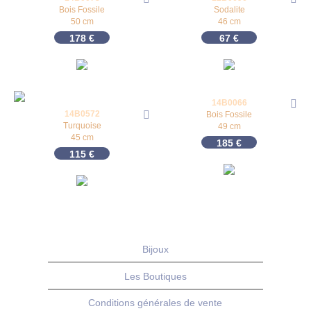
Bois Fossile
Sodalite
50 cm
46 cm
178
€
67
€
14B0066
14B0572
Bois Fossile
Turquoise
49 cm
45 cm
185
€
115
€
Bijoux
Les Boutiques
Conditions générales de vente