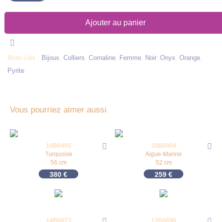
Ajouter au panier
Mots-clés :
Bijoux
,
Colliers
,
Cornaline
,
Femme
,
Noir
,
Onyx
,
Orange
,
Pyrite
Vous pourriez aimer aussi
14B0405
10B0004
Turquoise
Aigue-Marine
56 cm
52 cm
380
€
259
€
14B0073
12B0696