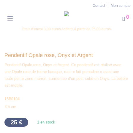
Contact
Mon compte
0
Frais d'envoi 3,00 euros / offerts à partir de 25,00 euros
Pendentif Opale rose, Onyx et Argent
Pendentif Opale rose, Onyx et Argent. Ce pendentif est réalisé avec
une Opale rose de forme baroque, rose « lait grenadine » avec une
toute petite zone marron, surmontée d’un petit cube en Onyx. La bélière
est mobile.
15B0104
3,5 cm
25
€
1 en stock